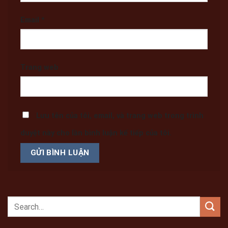
Email
*
Trang web
Lưu tên của tôi, email, và trang web trong trình
duyệt này cho lần bình luận kế tiếp của tôi.