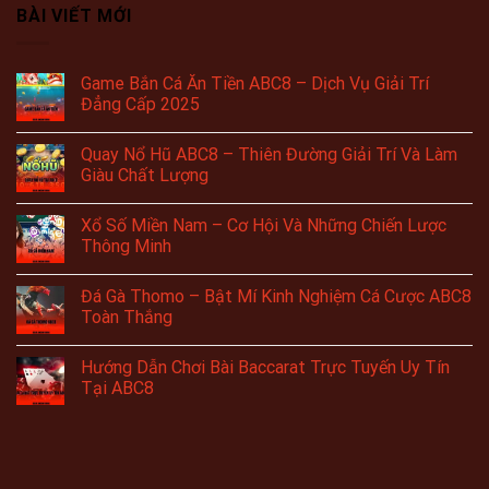
BÀI VIẾT MỚI
Game Bắn Cá Ăn Tiền ABC8 – Dịch Vụ Giải Trí
Đẳng Cấp 2025
Quay Nổ Hũ ABC8 – Thiên Đường Giải Trí Và Làm
Giàu Chất Lượng
Xổ Số Miền Nam – Cơ Hội Và Những Chiến Lược
Thông Minh
Đá Gà Thomo – Bật Mí Kinh Nghiệm Cá Cược ABC8
Toàn Thắng
Hướng Dẫn Chơi Bài Baccarat Trực Tuyến Uy Tín
Tại ABC8