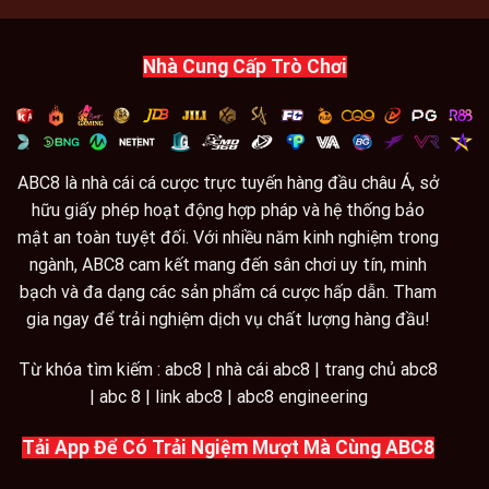
Nhà Cung Cấp Trò Chơi
ABC8
là nhà cái cá cược trực tuyến hàng đầu châu Á, sở
hữu giấy phép hoạt động hợp pháp và hệ thống bảo
mật an toàn tuyệt đối. Với nhiều năm kinh nghiệm trong
ngành, ABC8 cam kết mang đến sân chơi uy tín, minh
bạch và đa dạng các sản phẩm cá cược hấp dẫn. Tham
gia ngay để trải nghiệm dịch vụ chất lượng hàng đầu!
Từ khóa tìm kiếm : abc8 | nhà cái abc8 | trang chủ abc8
| abc 8 | link abc8 | abc8 engineering
Tải App Để Có Trải Ngiệm Mượt Mà Cùng ABC8