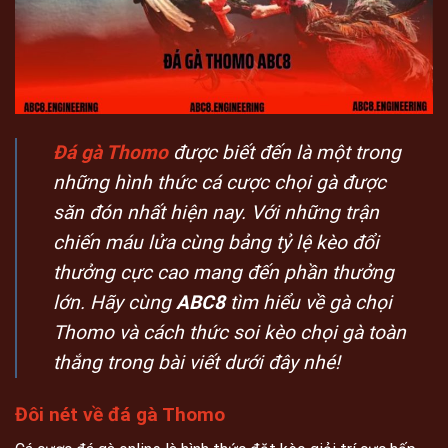
Đá gà Thomo
được biết đến là một trong
những hình thức cá cược chọi gà được
săn đón nhất hiện nay. Với những trận
chiến máu lửa cùng bảng tỷ lệ kèo đổi
thưởng cực cao mang đến phần thưởng
lớn. Hãy cùng
ABC8
tìm hiểu về gà chọi
Thomo và cách thức soi kèo chọi gà toàn
thắng trong bài viết dưới đây nhé!
Đôi nét về đá gà Thomo