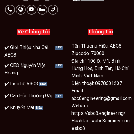
Về Chúng Tôi
Thông Tin
Tên Thương Hiệu: ABC8
✔️ Giới Thiệu Nhà Cái
Zipcode: 70000
ABC8
Địa chỉ: 106 Đ. M1, Bình
✔️ CEO Nguyễn Việt
Hưng Hoà, Bình Tân, Hồ Chí
Hoàng
Minh, Việt Nam
Điện thoại: 0978631237
✔️ Liên hệ ABC8
Email:
✔️ Câu Hỏi Thường Gặp
abc8engineering@gmail.com
Website:
✔️ Khuyến Mãi
https://abc8.engineering/
Hashtag: #abc8engineering
#abc8