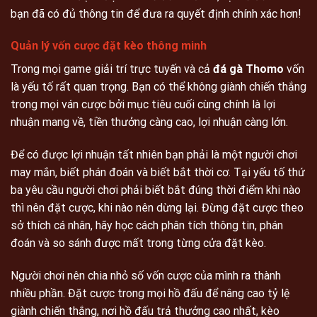
bạn đã có đủ thông tin để đưa ra quyết định chính xác hơn!
Quản lý vốn cược đặt kèo thông minh
Trong mọi game giải trí trực tuyến và cả
đá gà Thomo
vốn
là yếu tố rất quan trọng. Bạn có thể không giành chiến thắng
trong mọi ván cược bởi mục tiêu cuối cùng chính là lợi
nhuận mang về, tiền thưởng càng cao, lợi nhuận càng lớn.
Để có được lợi nhuận tất nhiên bạn phải là một người chơi
may mắn, biết phán đoán và biết bắt thời cơ. Tại yếu tố thứ
ba yêu cầu người chơi phải biết bắt đúng thời điểm khi nào
thì nên đặt cược, khi nào nên dừng lại. Đừng đặt cược theo
sở thích cá nhân, hãy học cách phân tích thông tin, phán
đoán và so sánh được mất trong từng cửa đặt kèo.
Người chơi nên chia nhỏ số vốn cược của mình ra thành
nhiều phần. Đặt cược trong mọi hồ đấu để nâng cao tỷ lệ
giành chiến thắng, nơi hồ đấu trả thưởng cao nhất, kèo