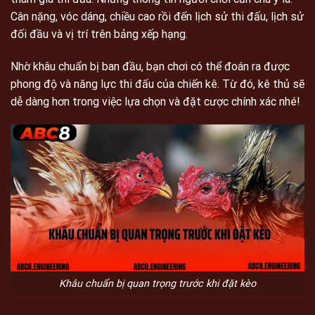
Cân nặng, vóc dáng, chiều cao rồi đến lịch sử thi đấu, lịch sử
đối đầu và vị trí trên bảng xếp hạng.
Nhờ khâu chuẩn bị ban đầu, bạn chơi có thể đoán ra được
phong độ và năng lực thi đấu của chiến kê. Từ đó, kê thủ sẽ
dễ dàng hơn trong việc lựa chọn và đặt cược chính xác nhé!
Khâu chuẩn bị quan trọng trước khi đặt kèo