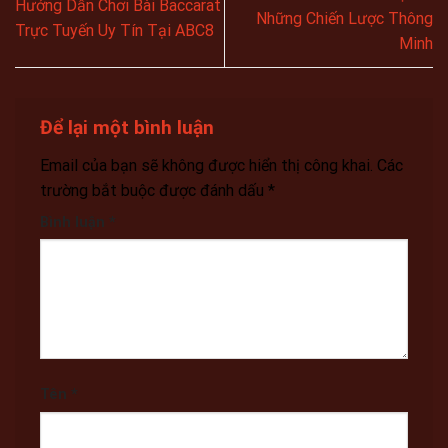
Hướng Dẫn Chơi Bài Baccarat
Những Chiến Lược Thông
Trực Tuyến Uy Tín Tại ABC8
Minh
Để lại một bình luận
Email của bạn sẽ không được hiển thị công khai.
Các
trường bắt buộc được đánh dấu
*
Bình luận
*
Tên
*