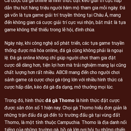
Cá cược đá gà online là hình thức đặt kèo giải trí cực hấp
dẫn thu hút hàng triệu người hâm mộ tham gia mỗi ngày. Đá
gà vốn là tựa game giải trí truyền thông tại Châu Á, mang
đến không gian cá cược giải trí cực vui nhộn, bắt mắt là tựa
game không thể thiếu trong lễ hội, đình chùa.
Ngày này, khi công nghệ số phát triển, các tựa game truyền
thống được mã hóa online, đá gà cũng không phải là ngoại
lệ. Đá gà online không chỉ giúp người chơi tham gia đặt
cược dễ dàng hơn, tiện lợi hơn mà trải nghiệm mang lại cũng
chất lượng hơn rất nhiều. ABC8 mang đến cho người chơi
sảnh game cá cược chọi gà rộng lớn với nhiều hình thức cá
cược hấp dẫn, kèo đá gà đa dạng, mở thưởng mọi lúc.
Trong đó, hình thức
đá gà Thomo
là hình thức đặt cược
được săn đón số 1 hiện nay. Chọi gà Thomo hiểu đơn giản là
những trận đấu đá gà đến từ trường đấu gà tại vùng đất
Thomo, là một tỉnh thuộc Campuchia. Thomo là địa danh nổi
tiếng của những trường gà, bồ gà lớn nơi hội tụ những chiến