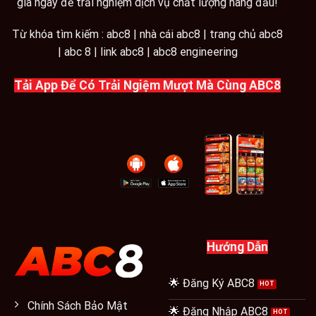
gia ngay để trải nghiệm dịch vụ chất lượng hàng đầu!
Từ khóa tìm kiếm : abc8 | nhà cái abc8 | trang chủ abc8
| abc 8 | link abc8 | abc8 engineering
Tải App Để Có Trải Ngiệm Mượt Mà Cùng ABC8
Hướng Dẫn
🌟 Đăng Ký ABC8
Chính Sách Bảo Mật
🌟 Đăng Nhập ABC8