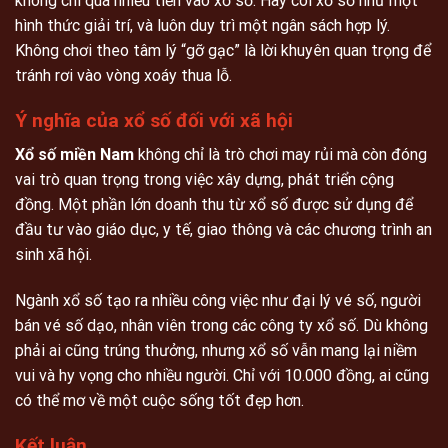
không chi quá nhiều tiền vào xổ số. Hãy coi xổ số như một
hình thức giải trí, và luôn duy trì một ngân sách hợp lý.
Không chơi theo tâm lý “gỡ gạc” là lời khuyên quan trọng để
tránh rơi vào vòng xoáy thua lỗ.
Ý nghĩa của xổ số đối với xã hội
Xổ số miền Nam
không chỉ là trò chơi may rủi mà còn đóng
vai trò quan trọng trong việc xây dựng, phát triển cộng
đồng. Một phần lớn doanh thu từ xổ số được sử dụng để
đầu tư vào giáo dục, y tế, giao thông và các chương trình an
sinh xã hội.
Ngành xổ số tạo ra nhiều công việc như đại lý vé số, người
bán vé số dạo, nhân viên trong các công ty xổ số. Dù không
phải ai cũng trúng thưởng, nhưng xổ số vẫn mang lại niềm
vui và hy vọng cho nhiều người. Chỉ với 10.000 đồng, ai cũng
có thể mơ về một cuộc sống tốt đẹp hơn.
Kết luận