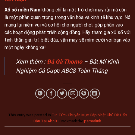
Xổ số miền Nam
không chỉ là một trò chơi may rủi mà còn
là một phần quan trọng trong văn hóa và kinh tế khu vực. Nó
mang lại niềm vui và cơ hội cho người chơi, góp phần vào
các hoạt động phát triển cộng đồng. Hãy tham gia xổ số với
tinh thần giải trí, biết đâu, vận may sẽ mỉm cười với bạn vào
một ngày không xa!
Xem thêm :
Đá Gà Thomo
– Bật Mí Kinh
Nghiệm Cá Cược ABC8 Toàn Thắng
This entry was posted in
Tin Tức- Chuyên Mục Cập Nhật Chủ Đề Hấp
Dẫn Tại Abc8
. Bookmark the
permalink
.