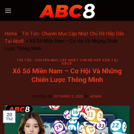
Skip
to
content
Home
»
Tin Tức- Chuyên Mục Cập Nhật Chủ Đề Hấp Dẫn
Tại Abc8
»
Xổ Số Miền Nam – Cơ Hội Và Những Chiến
Lược Thông Minh
TIN TỨC- CHUYÊN MỤC CẬP NHẬT CHỦ ĐỀ HẤP DẪN TẠI
ABC8
Xổ Số Miền Nam – Cơ Hội Và Những
Chiến Lược Thông Minh
POSTED ON
20 THÁNG 2, 2025
BY
ADMIN
20
Th2