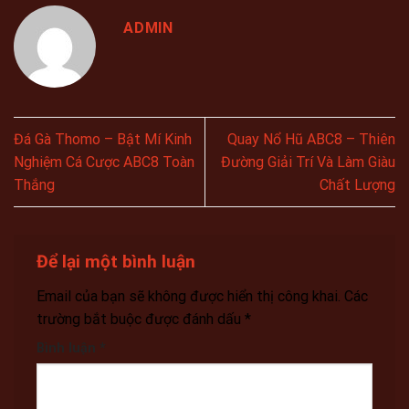
ADMIN
Đá Gà Thomo – Bật Mí Kinh
Quay Nổ Hũ ABC8 – Thiên
Nghiệm Cá Cược ABC8 Toàn
Đường Giải Trí Và Làm Giàu
Thắng
Chất Lượng
Để lại một bình luận
Email của bạn sẽ không được hiển thị công khai.
Các
trường bắt buộc được đánh dấu
*
Bình luận
*