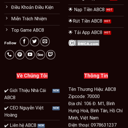
Điều Khoản Điều Kiện
🌟 Nạp Tiền ABC8
Miễn Trách Nhiệm
🌟Rút Tiền ABC8
Top Game ABC8
🌟 Tải App ABC8
Follow
Về Chúng Tôi
Thông Tin
Tên Thương Hiệu: ABC8
✔️ Giới Thiệu Nhà Cái
Zipcode: 70000
ABC8
Địa chỉ: 106 Đ. M1, Bình
✔️ CEO Nguyễn Việt
Hưng Hoà, Bình Tân, Hồ Chí
Hoàng
Minh, Việt Nam
Điện thoại: 0978631237
✔️ Liên hệ ABC8